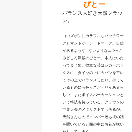
ぴとー
バランス大好き天然クラウ
ン。
白いズボンにカラフルなパッチワー
クとマントがトレードマーク。
自信
があるような…ないような…つっこ
みどころ満載のぴとー。本人はいた
ってまじめ。
得意な芸はシガーボッ
クスに、タイヤの上にカバンを置い
てその上でバランスしたり。持って
いるものにも色々こだわりがあるら
しい。またボイスパーカッションと
いう特技も持っている。
クラウンの
世界大会のメダリストでもあるが、
天然さんなのでメンバー達も彼の話
を聞いていると頭の中にお花が咲い
たりしてしまう。