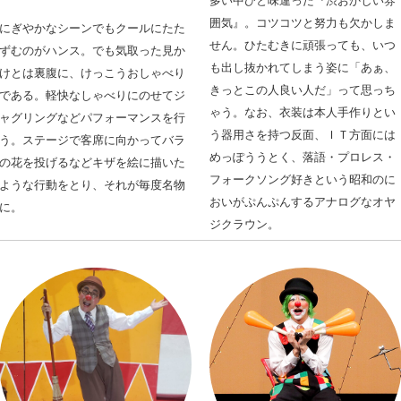
多い中ひと味違った『渋おかしい雰
囲気』。
コツコツと努力も欠かしま
にぎやかなシーンでもクールにたた
せん。
ひたむきに頑張っても、いつ
ずむのがハンス。
でも気取った見か
も出し抜かれてしまう姿に「あぁ、
けとは裏腹に、けっこうおしゃべり
きっとこの人良い人だ」って思っち
である。
軽快なしゃべりにのせてジ
ゃう。
なお、衣装は本人手作りとい
ャグリングなどパフォーマンスを行
う器用さを持つ反面、ＩＴ方面には
う。
ステージで客席に向かってバラ
めっぽううとく、落語・プロレス・
の花を投げるなど
キザを絵に描いた
フォークソング好きという昭和のに
ような行動をとり、それが毎度名物
おいがぷんぷんするアナログなオヤ
に。
ジクラウン。