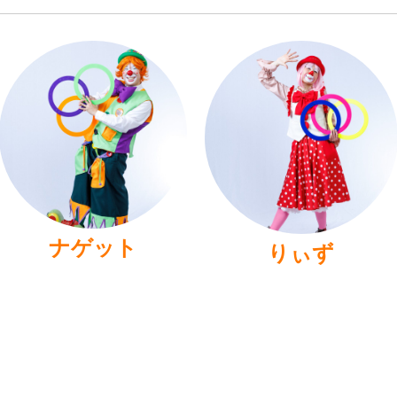
ナゲット
りぃず