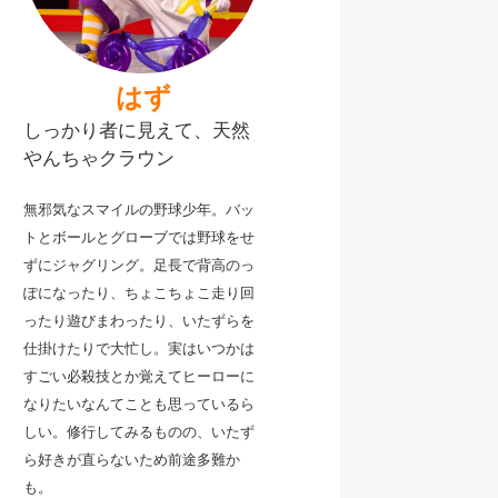
はず
しっかり者に見えて、天然
やんちゃクラウン
無邪気なスマイルの野球少年。バッ
トとボールとグローブでは野球をせ
ずにジャグリング。足長
で背高のっ
ぽになったり、ちょこちょこ走り回
ったり遊びまわったり、いたずらを
仕掛けたりで大忙し。
実はいつかは
すごい必殺技とか覚えてヒーローに
なりたいなんてことも思っているら
しい。修行してみるものの、いたず
ら好きが直らないため前途多難か
も。