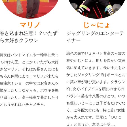
マリノ
じ～にょ
巻き込まれ注意！？いたず
ジャグリングのエンターテ
ら大好きクラウン
イナー
緑色の頭でひょろりと背高のっぽの
特技はパントマイムや一輪車に乗っ
爽やかじ～にょ。周りを温かい雰囲
てのけん玉。
とにかくいたずら大好
気に変えていきます。
長い手足をい
きなマリノ。それはお客さんにはも
かしたジャグリングではボールと共
ちろん仲間にまで！マリノが来たら
に笑い声が飛び交います。クラウン
要注意！
ショーの中ではお客さんを
Kに次ぐパイプイスを頭にのせての
驚かしたりしながらも、ホウキを振
バランス芸も十八番のひとつ。
いつ
り回したり、高一輪車で暴走したり
も優しいじ～にょは子どもだけでな
ともうそれはハチャメチャ。
く、ご年配の方にも…特に若い女性
から大人気です。
語尾に「○○に
ょ」と言うが、意味は不明…。