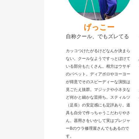
げっこー
自称クール、でもズレてる
カッコつけたがるけどなんか決まら
ない。クールなようですっとぼけて
いる部分もたくさん。相方はウサギ
のパペット。
ディアボロやヨーヨー
が得意でそのスピーディーな演技は
見ごたえ抜群。マジックや小ネタな
ど何かと細かな芸持ち。スティルツ
（足長）の安定感にも定評あり。
道
具も自分で作っちゃうこだわりやさ
ん。器用さをいかして実はプレジャ
ーBのウラ修理屋さんでもあるので
す。