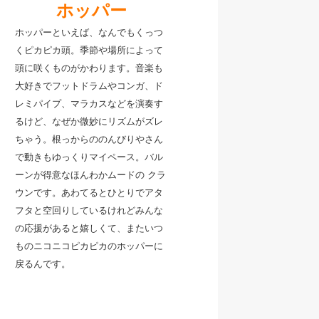
ホッパー
ー
ホッパーといえば、なんでもくっつ
くピカピカ頭。季節や場所によって
頭に咲くものがかわります。
音楽も
大好きでフットドラムやコンガ、ド
レミパイプ、マラカスなどを演奏す
るけど、なぜか微妙にリズムがズレ
ちゃう。
根っからののんびりやさん
で動きもゆっくりマイペース。バル
ーンが得意なほんわかムードの クラ
ウンです。
あわてるとひとりでアタ
フタと空回りしているけれどみんな
の応援があると嬉しくて、またいつ
ものニコニコピカピカのホッパーに
戻るんです。