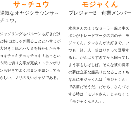
サ～チュウ
モジャくん
陽気なオヤジクラウンサ～
プレジャーB 創業メンバ
チュウ。
水兵さんのようなセーラー服と半ズ
ジャグリングもバルーンも好きだけ
ボンがトレードマークの男の子 モ
ど特にはしゃぎ回ることとハサミが
ジャくん。
クマさんが大好きで、い
大好き！紙とハサミを持たせたらチ
つも一緒。人一倍はりきって登場す
ョキチョキチョキチョキ！あっとい
るも、がんばりすぎてから回ってし
う間に切り文字が完成！
トランポリ
まう事もしばしば。
そんな彼の将来
ンも好きでよくポヨンポヨンしてる
の夢は立派な船乗りになること！
ち
らしい。ノリの良いオヤジである。
なみにモジャくんは「モジャくん」
で名前だそうだ。だから、さんづけ
する時は「モジャさん」じゃなくて
「モジャくんさん」。