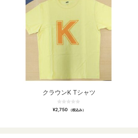
f
5
クラウンK Tシャツ
0
¥
2,750
（税込み）
o
u
t
o
f
5