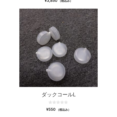
¥
3,850
（税込み）
o
u
t
o
f
5
ダックコールL
0
¥
550
（税込み）
o
u