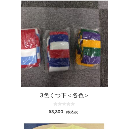
t
o
f
5
3色くつ下＜各色＞
0
¥
3,300
（税込み）
o
u
t
o